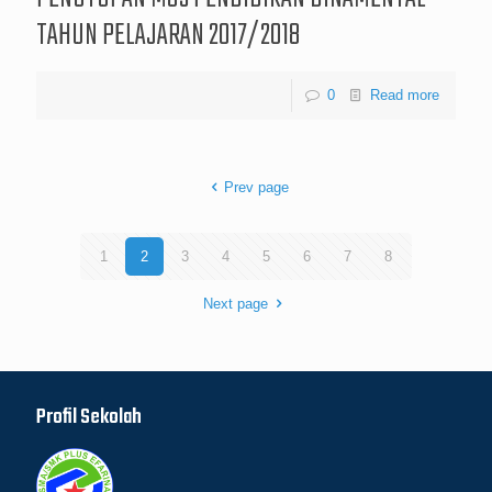
TAHUN PELAJARAN 2017/2018
0
Read more
Prev page
1
2
3
4
5
6
7
8
Next page
Profil Sekolah