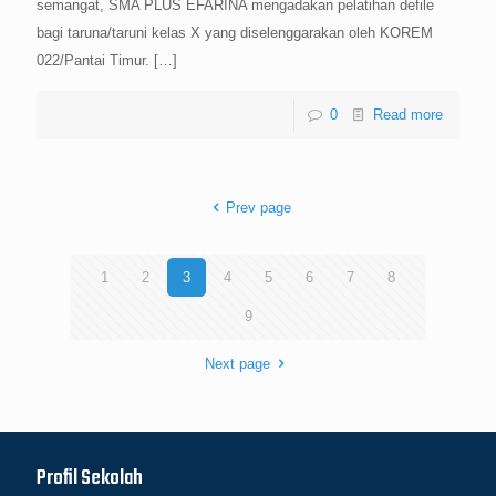
semangat, SMA PLUS EFARINA mengadakan pelatihan defile
bagi taruna/taruni kelas X yang diselenggarakan oleh KOREM
022/Pantai Timur.
[…]
0
Read more
Prev page
1
2
3
4
5
6
7
8
9
Next page
Profil Sekolah